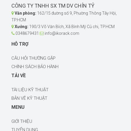
CÔNG TY TNHH SX TM DV CHÍN TỶ
Văn phòng:
162/15 đường số 9, Phường Thông Tây Hội,
TP.HCM
Xưởng:
190/3 Võ Văn Bích, Xã Bình Mỹ Củ chi, TP.HCM
0348679431
info@ikorack.com
HỖ TRỢ
CÂU HỎI THƯỜNG GẶP
CHÍNH SÁCH BẢO HÀNH
TẢI VỀ
TÀI LIỆU KỸ THUẬT
BẢN VẼ KỸ THUẬT
MENU
GIỚI THIỆU
TUYỂN DỤNG