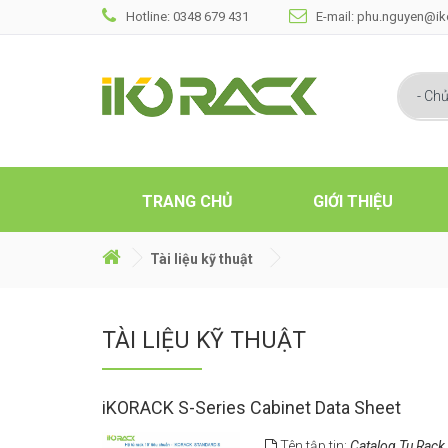
Hotline: 0348 679 431
E-mail: phu.nguyen@i
TRANG CHỦ
GIỚI THIỆU
Tài liệu kỹ thuật
TÀI LIỆU KỸ THUẬT
iKORACK S-Series Cabinet Data Sheet
Tên tập tin:
Catalog Tu Rack