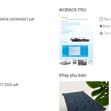
iKORACK PDU
RACK DATASHEET.pdf
Tên t
Kích 
Tải 
Khay phụ kiện
ET 2020.pdf