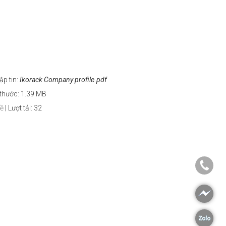
ập tin:
Ikorack Company profile.pdf
thước: 1.39 MB
về
|
Lượt tải: 32