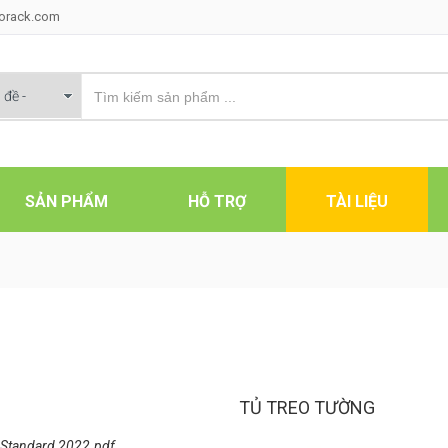
korack.com
SẢN PHẨM
HỖ TRỢ
TÀI LIỆU
TỦ TREO TƯỜNG
 Standard 2022.pdf