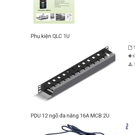
Phụ kiện QLC 1U
T
K
T
PDU 12 ngõ đa năng 16A MCB 2U