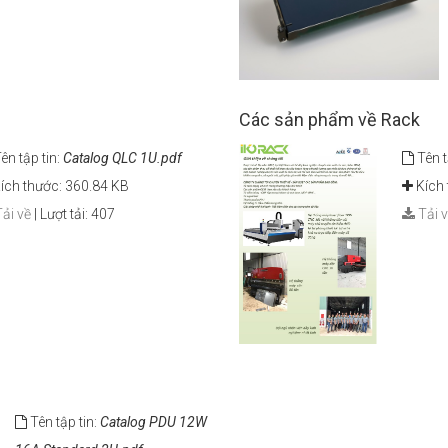
Các sản phẩm về Rack
ên tập tin:
Catalog QLC 1U.pdf
Tên t
ích thước: 360.84 KB
Kích 
ải về
|
Lượt tải: 407
Tải 
Tên tập tin:
Catalog PDU 12W