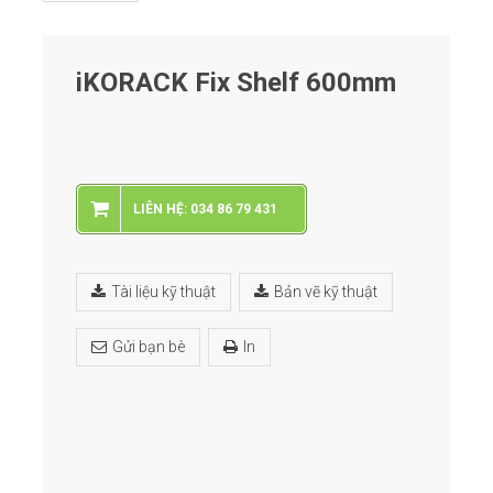
iKORACK Fix Shelf 600mm
LIÊN HỆ: 034 86 79 431
Tài liệu kỹ thuật
Bản vẽ kỹ thuật
Gửi bạn bè
In