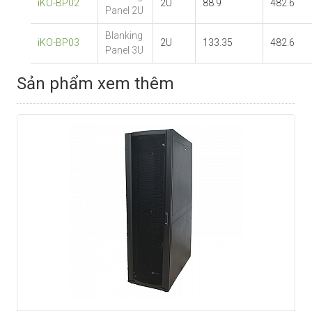
iKO-BP02
2U
88.9
482.6
Panel 2U
Blanking
iKO-BP03
2U
133.35
482.6
Panel 3U
Sản phẩm xem thêm