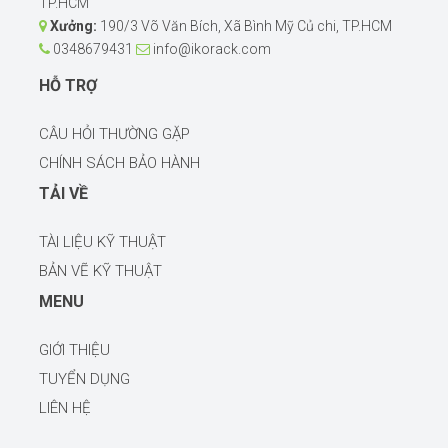
TP.HCM
Xưởng:
190/3 Võ Văn Bích, Xã Bình Mỹ Củ chi, TP.HCM
0348679431
info@ikorack.com
HỖ TRỢ
CÂU HỎI THƯỜNG GẶP
CHÍNH SÁCH BẢO HÀNH
TẢI VỀ
TÀI LIỆU KỸ THUẬT
BẢN VẼ KỸ THUẬT
MENU
GIỚI THIỆU
TUYỂN DỤNG
LIÊN HỆ