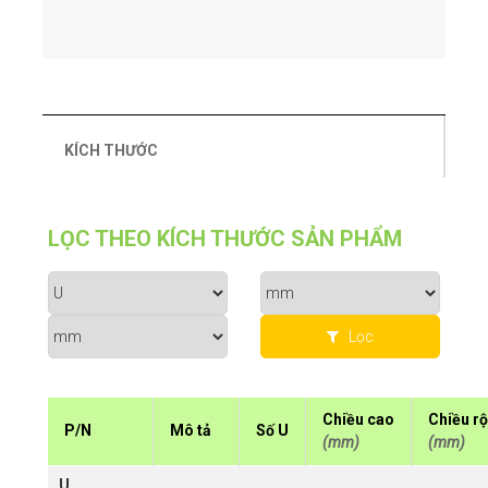
KÍCH THƯỚC
LỌC THEO KÍCH THƯỚC SẢN PHẨM
Lọc
Chiều cao
Chiều r
P/N
Mô tả
Số U
(mm)
(mm)
U