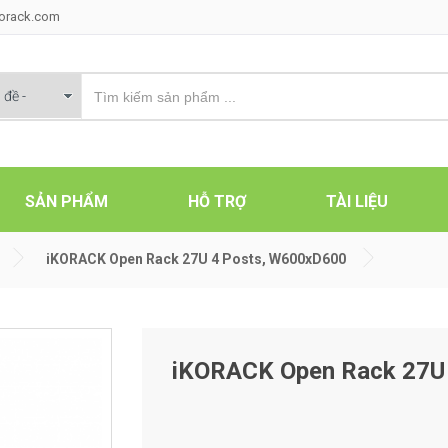
korack.com
SẢN PHẨM
HỖ TRỢ
TÀI LIỆU
iKORACK Open Rack 27U 4 Posts, W600xD600
iKORACK Open Rack 27U