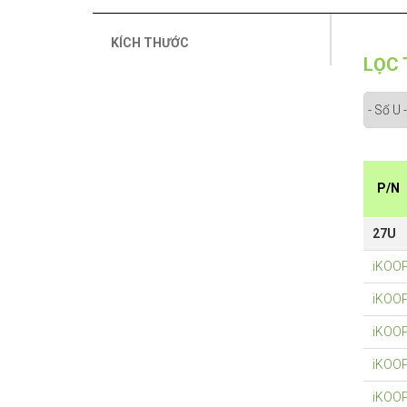
KÍCH THƯỚC
LỌC 
P/N
27U
iKOO
iKOO
iKOO
iKOO
iKOO