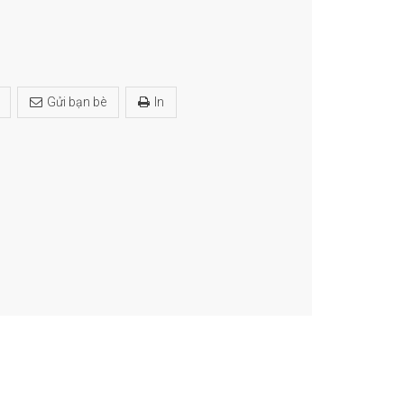
Gửi bạn bè
In